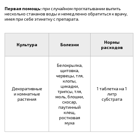
Первая помощь:
при случайном проглатывании выпить
несколько стаканов воды и немедленно обратиться к врачу,
имея при себе этикетку с препарата.
Нормы
Культура
Болезни
расходов
Белокрылка,
щитовка,
червецы, тля,
клопы,
цикадки,
Декоративные
1 таблетка на 1
трипсы, тля,
и комнатные
литр
моль, блошки,
растения
субстрата
скосар,
паутинный
клещ,
ростковая
муха