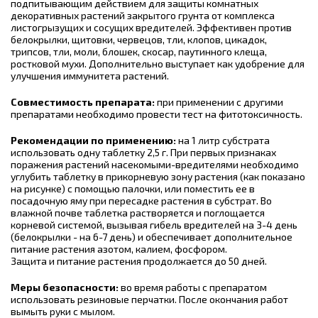
подпитывающим действием для защиты комнатных
декоративных растений закрытого грунта от комплекса
листогрызущих и сосущих вредителей. Эффективен против
белокрылки, щитовки, червецов, тли, клопов, цикадок,
трипсов, тли, моли, блошек, скосар, паутинного клеща,
ростковой мухи. Дополнительно выступает как удобрение для
улучшения иммунитета растений.
Совместимость препарата:
при применении с другими
препаратами необходимо провести тест на фитотоксичность.
Рекомендации по применению:
на 1 литр субстрата
использовать одну таблетку 2,5 г. При первых признаках
поражения растений насекомыми-вредителями необходимо
углубить таблетку в прикорневую зону растения (как показано
на рисунке) с помощью палочки, или поместить ее в
посадочную яму при пересадке растения в субстрат. Во
влажной почве таблетка растворяется и поглощается
корневой системой, вызывая гибель вредителей на 3-4 день
(белокрылки - на 6-7 день) и обеспечивает дополнительное
питание растения азотом, калием, фосфором.
Защита и питание растения продолжается до 50 дней.
Меры безопасности:
во время работы с препаратом
использовать резиновые перчатки. После окончания работ
вымыть руки с мылом.