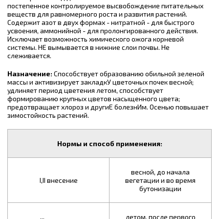
постепенное контролируемое высвобождение питательных
веществ для равномерного роста и развития растений.
Содержит азот в двух формах - нитратной - для быстрого
усвоения, аммонийной - для пролонгированного действия.
Исключает возможность химического ожога корневой
системы. НЕ вымывается в нижние слои почвы. Не
слеживается.
Назначение:
Способствует образованию обильной зеленой
массы и активизирует закладкУ цветочных почек весной;
удлиняет период цветения летом, способствует
формированию крупных цветов насыщенного цвета;
предотвращает хлороз и другиЕ болезнИм. Осенью повышает
зимостойкость растений.
Нормы и способ применения:
весной, до начала
I,II внесение
вегетации и во время
бутонизации
летом, после первого