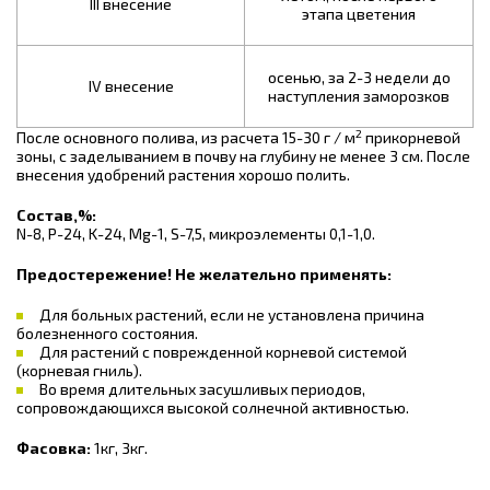
III внесение
этапа цветения
осенью, за 2-3 недели до
IV внесение
наступления заморозков
2
После основного полива, из расчета 15-30 г / м
прикорневой
зоны, с заделыванием в почву на глубину не менее 3 см. После
внесения удобрений растения хорошо полить.
Состав,%:
N-8, P-24, K-24, Mg-1, S-7,5, микроэлементы 0,1-1,0.
Предостережение! Не желательно применять:
Для больных растений, если не установлена причина
болезненного состояния.
Для растений с поврежденной корневой системой
(корневая гниль).
Во время длительных засушливых периодов,
сопровождающихся высокой солнечной активностью.
Фасовка:
1кг, 3кг.