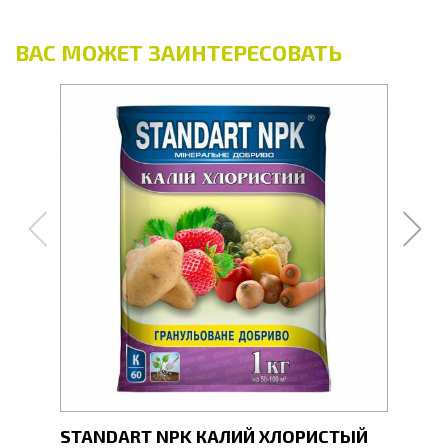
ВАС МОЖЕТ ЗАИНТЕРЕСОВАТЬ
STANDART NPK КАЛИЙ ХЛОРИСТЫЙ
STA