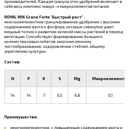
производителей. Каждая гранула этих удобрений включает в
себя весь комплекс макро- и микроэлементов питания.
ROYAL MIX Grane Forte "Быстрый рост"
-
многокомпонентное гранулированное удобрение с высоким
содержанием азота и фосфора, которые совокупно дают
мощный толчок к развитию зеленой массы растений в период
вегетации. Способствует формированию большого
количества новых побегов, многочисленному
листообразованию, оздоровлению стеблей, общему
укреплению культуры.
Состав:
N
P
K
S
Mg
Микроелементы
14
14
7
0,5
6,8
0,1
Преимущества:
многокомпонентное, с повышенным содержанием азота и