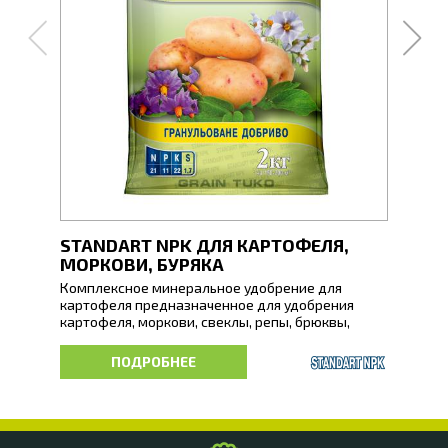
STANDART NPK ДЛЯ КАРТОФЕЛЯ,
STA
МОРКОВИ, БУРЯКА
РАС
Комплексное минеральное удобрение для
Компл
картофеля предназначенное для удобрения
цвету
картофеля, моркови, свеклы, репы, брюквы,
подпи
сельдерея.
и дру
ПОДРОБНЕЕ
Сбалансированное содержание питательных
Сбала
веществ обеспечивает полноценное питание
обесп
растений в течение всей вегетации, особенно в
для п
периоды кущения, бутонизации и
спосо