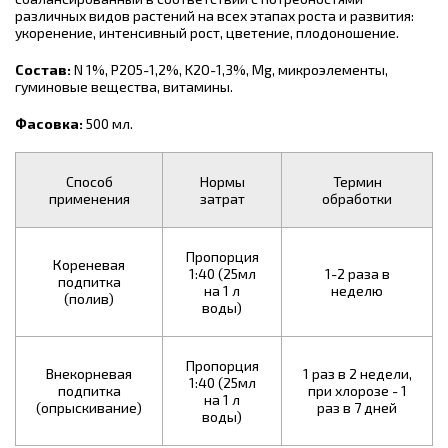
различных видов растений на всех этапах роста и развития:
укоренение, интенсивный рост, цветение, плодоношение.
Состав:
N 1%, P2O5-1,2%, K2O-1,3%, Mg, микроэлементы,
гуминовые вещества, витамины.
Фасовка:
500 мл.
Способ
Нормы
Термин
применения
затрат
обработки
Пропорция
Кореневая
1:40 (25мл
1-2 раза в
подпитка
на 1 л
неделю
(полив)
воды)
Пропорция
Внекорневая
1 раз в 2 недели,
1:40 (25мл
подпитка
при хлорозе - 1
на 1 л
(опрыскивание)
раз в 7 дней
воды)