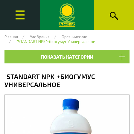
Главная
Удобрения
Органические
"STANDART NPK"+биогумус Универсальное
ПОКАЗАТЬ КАТЕГОРИИ
"STANDART NPK"+БИОГУМУС
УНИВЕРСАЛЬНОЕ