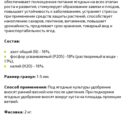
обеспечивает полноценное питание ягодных на всех этапах
роста и развития, стимулирует образование завязи и плодов,
повышает устойчивость к заболеваниям, устраняет стрессы
при применении средств защиты растений, способствует
накоплению сахаров, пектинов, витаминов, повышает
урожайность, продлевает срок хранения, товарный вид и
транспортабельность ягод.
Состав:
азот общий (N) - 16%,
фосфор усваиваемый (Р2О5) -18% (растворимый в воде -
17%),
калий (К2О) - 16%.
Размер гранул:
1-5 мм.
Способ применения:
Под ягодные культуры удобрение
вносят ранней весной или после цветения. При подкормке
ягодных удобрение вносят вокруг куста на площадь проекции
ветвей.
Фасовка:
2 кг.