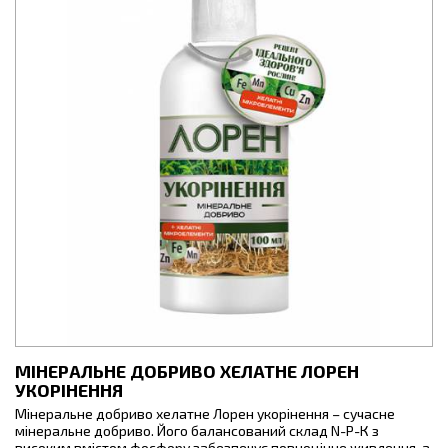
МІНЕРАЛЬНЕ ДОБРИВО ХЕЛАТНЕ ЛОРЕН
УКОРІНЕННЯ
Мінеральне добриво хелатне Лорен укорінення – сучасне
мінеральне добриво. Його балансований склад N-P-К з
високим вмістом фосфору забезпечує повноцінне живлення, а