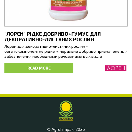
"ЛОРЕН" РІДКЕ ДОБРИВО+ГУМУС ДЛЯ
ДЕКОРАТИВНО-ЛИСТЯНИХ РОСЛИН
Лорен для декоративно-листяних рослин -
багатокомпонентне рідке мінеральне добриво призначене для
забезпечення необхідними речовинами всіх видів
декоративно-листяних рослин. Добриво сприяє швидкому
росту і розвитку рослин, формуванню міцної кореневої
READ MORE
системи та пишної зеленої маси.
Склад:
© Agrohimpak, 2026