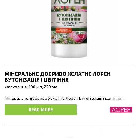
МІНЕРАЛЬНЕ ДОБРИВО ХЕЛАТНЕ ЛОРЕН
БУТОНІЗАЦІЯ І ЦВІТІННЯ
Фасування: 100 мл; 250 мл.
Мінеральне добриво хелатне Лорен Бутонізація і цвітіння –
сучасне мінеральне добриво. Його збалансований склад N-P-К
з високим вмістом азоту, фосфору та калію забезпечує
READ MORE
повноцінне живлення, а іони мікроелементів у хелатній формі
– захищені від переходу