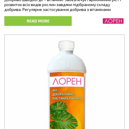
розвиток всіх видів рослин завдяки підібраному складу
добрива. Регулярне застосування добрива з вітамінами
зміцнює кореневу систему та імунітет, покращує бутонізацію,
утворення зав’язі та плодів, підвищує врожайність.
READ MORE
Мінеральне