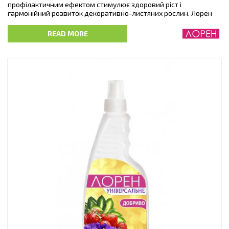
профілактичним ефектом стимулює здоровий ріст і
гармонійний розвиток декоративно-листяних рослин. Лорен
спрей містить повний комплекс речовин, необхідних для
повноцінного живлення рослин, в легкозасвоюваній і
READ MORE
збалансованій формі. Нанесені на листову