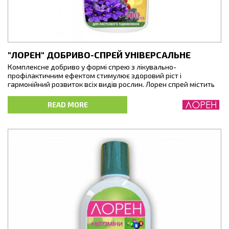
"ЛОРЕН" ДОБРИВО-СПРЕЙ УНІВЕРСАЛЬНЕ
Комплексне добриво у формі спрею з лікувально-
профілактичним ефектом стимулює здоровий ріст і
гармонійний розвиток всіх видів рослин. Лорен спрей містить
повний комплекс речовин, необхідних для повноцінного
живлення рослин, в легкозасвоюваній і збалансованій формі.
READ MORE
Нанесені на листову поверхню