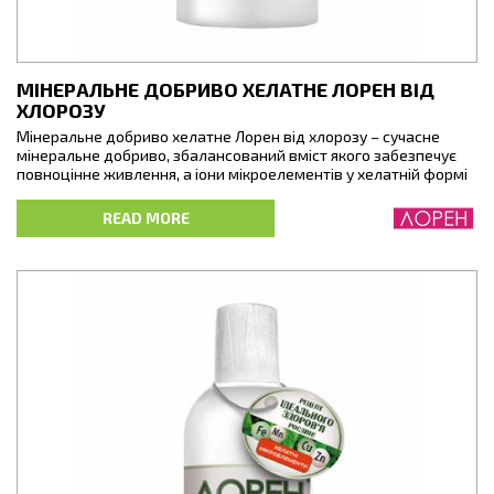
МІНЕРАЛЬНЕ ДОБРИВО ХЕЛАТНЕ ЛОРЕН ВІД
ХЛОРОЗУ
Мінеральне добриво хелатне Лорен від хлорозу – сучасне
мінеральне добриво, збалансований вміст якого забезпечує
повноцінне живлення, а іони мікроелементів у хелатній формі
– максимально доступні рослинам. Добриво повністю (до 90%)
засвоюється, усуває дефіцит мікроелементів та
READ MORE