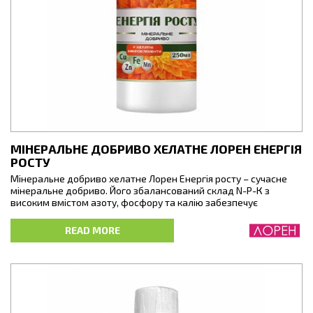
МІНЕРАЛЬНЕ ДОБРИВО ХЕЛАТНЕ ЛОРЕН ЕНЕРГІЯ
РОСТУ
Мінеральне добриво хелатне Лорен Енергія росту – сучасне
мінеральне добриво. Його збалансований склад N-P-К з
високим вмістом азоту, фосфору та калію забезпечує
повноцінне живлення, а іони мікроелементів у хелатній формі
– захищені від переходу у нерозчинні сполуки та максимально
READ MORE