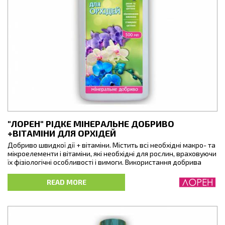
"ЛОРЕН" РІДКЕ МІНЕРАЛЬНЕ ДОБРИВО
+ВІТАМІНИ ДЛЯ ОРХІДЕЙ
Добриво швидкої дії + вітаміни. Містить всі необхідні макро- та
мікроелементи і вітаміни, які необхідні для рослин, враховуючи
їх фізіологічні особливості і вимоги. Використання добрива
стимулює орхідею до тривалого цвітіння, покращує
насиченість кольорової гами квітів.
READ MORE
Мінеральне добриво Лорен +