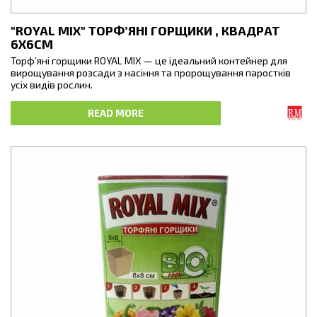
"ROYAL MIX" ТОРФ’ЯНІ ГОРЩИКИ , КВАДРАТ
6Х6СМ
Торф’яні горщики ROYAL MIX — це ідеальний контейнер для
вирощування розсади з насіння та пророщування паростків
усіх видів рослин.
Це органічний продукт, що виготовлений з білого мохового
READ MORE
торфу, деревинної маси, вапняку та води. Усі компоненти
змішані та спресовані у відповідні форми,