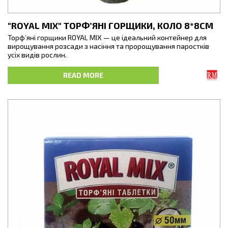
"ROYAL MIX" ТОРФ’ЯНІ ГОРЩИКИ, КОЛО 8*8СМ
Торф’яні горщики ROYAL MIX — це ідеальний контейнер для
вирощування розсади з насіння та пророщування паростків
усіх видів рослин.
Це органічний продукт, що виготовлений з білого мохового
READ MORE
торфу, деревинної маси, вапняку та води. Усі компоненти
змішані та спресовані у відповідні форми,