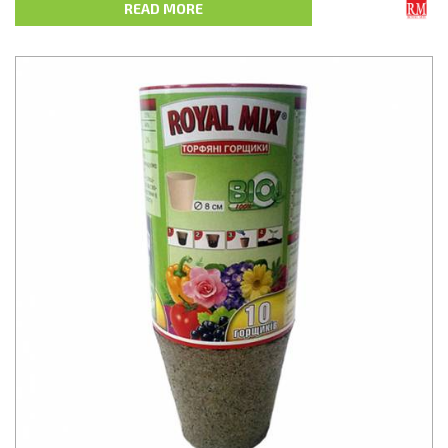
Це органічний продукт, що виготовлений з білого мохового
READ MORE
торфу, деревинної маси, вапняку та води. Усі компоненти
змішані та спресовані у відповідні форми,