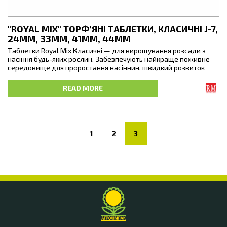
"ROYAL MIX" ТОРФ’ЯНІ ТАБЛЕТКИ, КЛАСИЧНІ J-7,
24ММ, 33ММ, 41ММ, 44ММ
Таблетки Royal Mix Класичні — для вирощування розсади з
насіння будь-яких рослин. Забезпечують найкраще поживне
середовище для проростання насіннин, швидкий розвиток
паростку та утворення розгалуженої кореневої системи.
READ MORE
Сітка по контуру таблетки легко пропускає крізь себе кореневі
відростки,
1
2
3