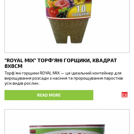
"ROYAL MIX" ТОРФ’ЯНІ ГОРЩИКИ, КВАДРАТ
8Х8СМ
Торф’яні горщики ROYAL MIX — це ідеальний контейнер для
вирощування розсади з насіння та пророщування паростків
усіх видів рослин.
Це органічний продукт, що виготовлений з білого мохового
READ MORE
торфу, деревинної маси, вапняку та води. Усі компоненти
змішані та спресовані у відповідні форми,