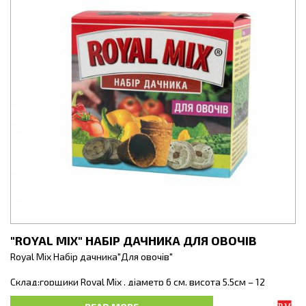
"ROYAL MIX" НАБІР ДАЧНИКА ДЛЯ ОВОЧІВ
Rоyal Mix Набір дачника"Для овочів"
Склад:горщики Royal Мix , діаметр 6 см, висота 5,5см – 12
шт.Торф’яні таблетки:класичні J-7, діаметр 33, висота 8мм — 10
шт.класичні J-7, діаметр 41, висота 8мм — 10 шт.класичні J-7,