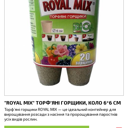
"ROYAL MIX" ТОРФ’ЯНІ ГОРЩИКИ, КОЛО 6*6 СМ
Торф’яні горщики ROYAL MIX — це ідеальний контейнер для
вирощування розсади з насіння та пророщування паростків
усіх видів рослин.