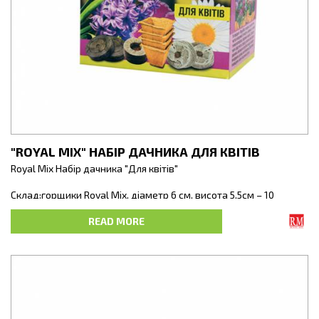
"ROYAL MIX" НАБІР ДАЧНИКА ДЛЯ КВІТІВ
Rоyal Mix Набір дачника "Для квітів"
Склад:горщики Royal Мix, діаметр 6 см, висота 5,5см – 10
шт.Торф’яні таблетки:класичні J-7, діаметр 24, висота 8мм — 10
шт.кокосові J-7C, діаметр 30, висота 1,2см — 10 шт.лісові J-7,
READ MORE
діаметр 25, висота 1,5см — 10 шт.лісові