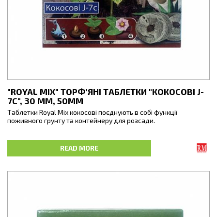
"ROYAL MIX" ТОРФ’ЯНІ ТАБЛЕТКИ "КОКОСОВІ J-
7С", 30 ММ, 50ММ
Таблетки Royal Mix кокосові поєднують в собі функції
поживного грунту та контейнеру для розсади.
Сітка по контуру таблетки легко пропускає крізь себе кореневі
відростки, не створюючи перешкод їх активному росту та
READ MORE
розвитку. Завдяки цій особливості коренева система
розвивається природньо, одразу