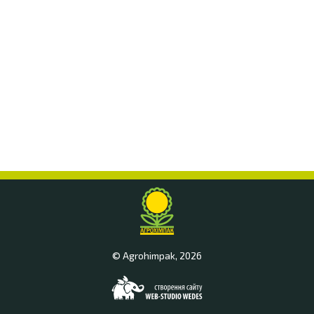
© Agrohimpak, 2026
Web-
studio
"WEDES"