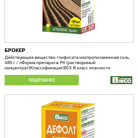
БРОКЕР
Действующее вещество: глифосата изопропиламинная соль,
480 г / лФорма препарата: РК (растворимый
концентрат)Классификация ВОЗ: III класс опасности
Универсальный системный неселективный гербицид
ПОДРОБНЕЕ
сплошного действия для полного уничтожения любых
сорняков: однолетних и многолетних, злаковых и