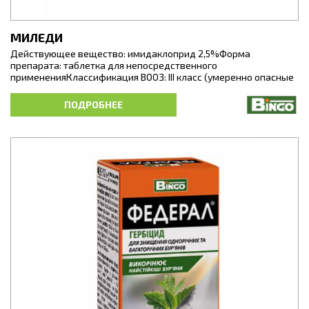
МИЛЕДИ
Действующее вещество: имидаклоприд 2,5%Форма
препарата: таблетка для непосредственного
примененияКлассификация ВООЗ: III класс (умеренно опасные
вещества).
ПОДРОБНЕЕ
Миледи - контактно-системный инсектицид с
подпитывающим действием для защиты комнатных
декоративных растений закрытого грунта от комплекса