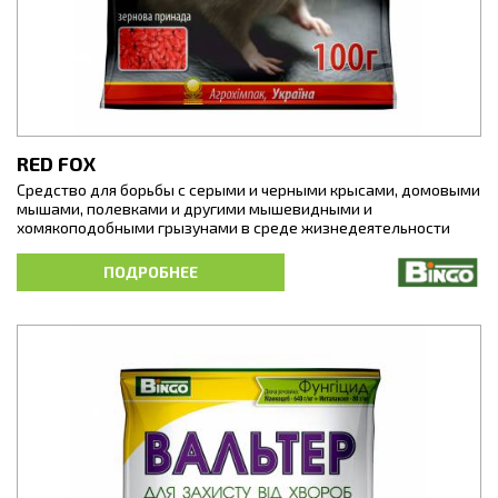
RED FOX
Средство для борьбы с серыми и черными крысами, домовыми
мышами, полевками и другими мышевидными и
хомякоподобными грызунами в среде жизнедеятельности
человека. Предназначен для полного уничтожения популяций
грызунов и для профилактики их появления.
ПОДРОБНЕЕ
Поедая отравленную приманку, грызуны получают