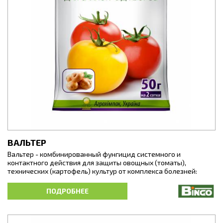
ВАЛЬТЕР
Вальтер - комбинированный фунгицид системного и
контактного действия для защиты овощных (томаты),
технических (картофель) культур от комплекса болезней:
фитофтороз, альтернариоз, переноспороз. Металаксил, что
есть в составе препарата, быстро поглощается и
ПОДРОБНЕЕ
распространяется внутри растения, подавляет