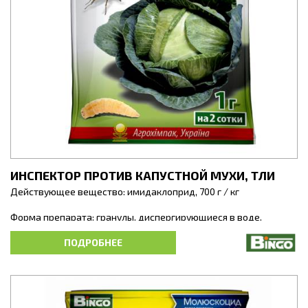
ИНСПЕКТОР ПРОТИВ КАПУСТНОЙ МУХИ, ТЛИ
Действующее вещество: имидаклоприд, 700 г / кг
Форма препарата: гранулы, диспергирующиеся в воде.
Классификация ВООЗ: III класс (умеренно опасные вещества).
ПОДРОБНЕЕ
Высокоэффективный инсектицид системного и контактного
действия против листогрызущих и сосущих вредителей
капусты, овощных, крестоцветных: