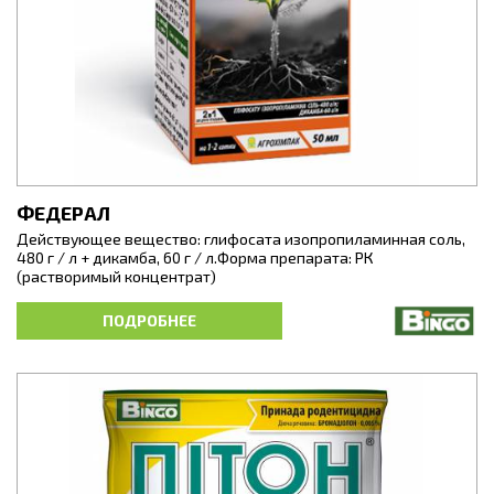
ФЕДЕРАЛ
Действующее вещество: глифосата изопропиламинная соль,
480 г / л + дикамба, 60 г / л.Форма препарата: РК
(растворимый концентрат)
Комбинированный системный гербицид сплошного действия
ПОДРОБНЕЕ
для полного уничтожения всех видов сорняков на участках
после уборки урожая, на парах и землях