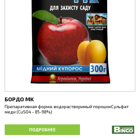
БОРДО МК
Препаративная форма: водорастворимый порошокСульфат
меди (CuSO4 - 85-98%)
Медный купорос - фунгицид контактного действия для
профилактики и защиты плодовых культур от грибковых
ПОДРОБНЕЕ
болезней.