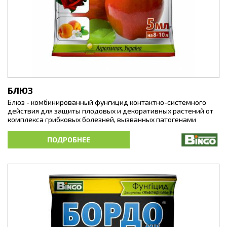
БЛЮЗ
Блюз - комбинированный фунгицид контактно-системного
действия для защиты плодовых и декоративных растений от
комплекса грибковых болезней, вызванных патогенами
различных классов: настоящей и ложной мучнистой росы,
ржавчины, сажистых грибков, пятнистости, курчавости
ПОДРОБНЕЕ
листьев, плодовых гнилей и