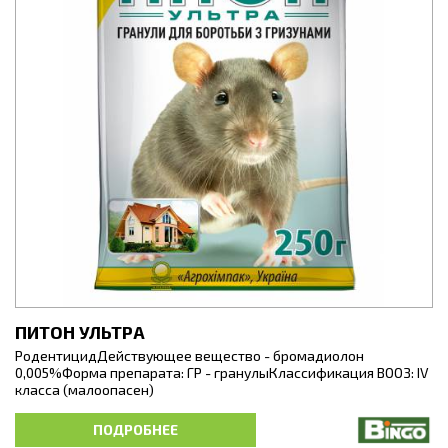
ПИТОН УЛЬТРА
РодентицидДействующее вещество - бромадиолон
0,005%Форма препарата: ГР - гранулыКлассификация ВООЗ: IV
класса (малоопасен)
Приманка против всех видов грызунов: крыс, мышей, полевок
ПОДРОБНЕЕ
и др. Применяется на территориях населенных пунктов,