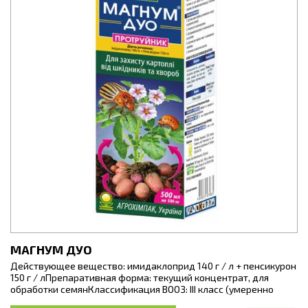
МАГНУМ ДУО
Действующее вещество: имидаклоприд 140 г / л + пенсикурон
150 г / лПрепаративная форма: текущий концентрат, для
обработки семянКлассификация ВООЗ: III класс (умеренно
опасные вещества).