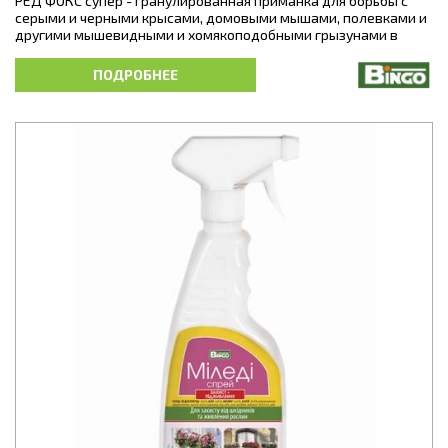
РЕД ФОКС супер - гранулированная приманка для борьбы с
серыми и черными крысами, домовыми мышами, полевками и
другими мышевидными и хомякоподобными грызунами в
среде жизнедеятельности человека. Средство предназначено
для полного уничтожения популяций грызунов и для
ПОДРОБНЕЕ
профилактики их