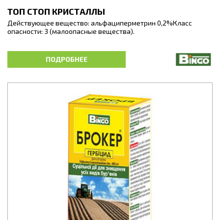
ТОП СТОП КРИСТАЛЛЫ
Действующее вещество: альфациперметрин 0,2%Класс
опасности: 3 (малоопасные вещества).
ТОП СТОП - высокоэффективное инсектицидное
дезинфицирующее средство в форме кристаллов для
ПОДРОБНЕЕ
уничтожения всех видов муравьев в среде
жизнедеятельности человека; для профилактической
дезинфекции жилых,