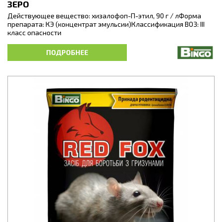
ЗЕРО
Действующее вещество: хизалофоп-П-этил, 90 г / лФорма
препарата: КЭ (концентрат эмульсии)Классификация ВОЗ: III
класс опасности
Системный гербицид для полного уничтожения однолетних и
ПОДРОБНЕЕ
многолетних злаковых сорняков на посадках картофеля.
Обладает селективным (избирательным) действием в борьбе
со