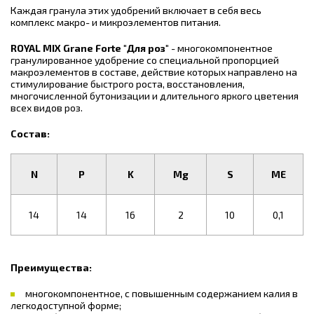
Каждая гранула этих удобрений включает в себя весь
комплекс макро- и микроэлементов питания.
ROYAL MIX Grane Forte "Для роз"
- многокомпонентное
гранулированное удобрение со специальной пропорцией
макроэлементов в составе, действие которых направлено на
стимулирование быстрого роста, восстановления,
многочисленной бутонизации и длительного яркого цветения
всех видов роз.
Состав:
N
P
K
Mg
S
ME
14
14
16
2
10
0,1
Преимущества:
многокомпонентное, с повышенным содержанием калия в
легкодоступной форме;