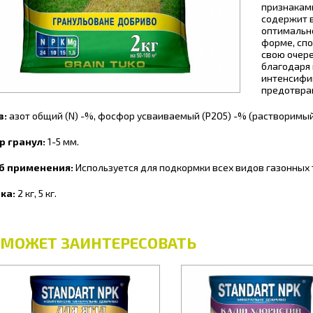
признакам
содержит 
оптимальн
форме, спо
свою очере
благодаря
интенсифи
предотвра
в:
азот общий (N) -%, фосфор усваиваемый (Р2О5) -% (растворимый 
р гранул:
1-5 мм.
б применения:
Используется для подкормки всех видов газонных 
ка:
2 кг, 5 кг.
 МОЖЕТ ЗАИНТЕРЕСОВАТЬ