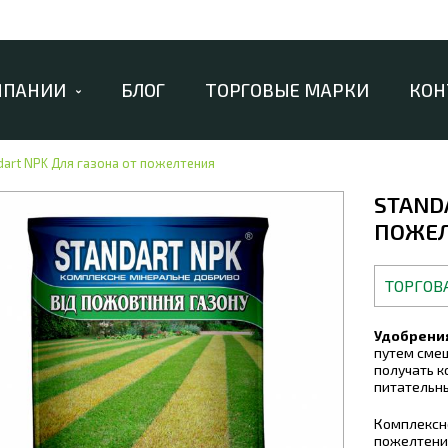
МПАНИИ
БЛОГ
ТОРГОВЫЕ МАРКИ
КОН
dart NPK Для газона от пожелтения
STAND
ПОЖЕ
ТОРГОВ
Удобрения
путем смеш
получать 
питательн
Комплексн
пожелтения