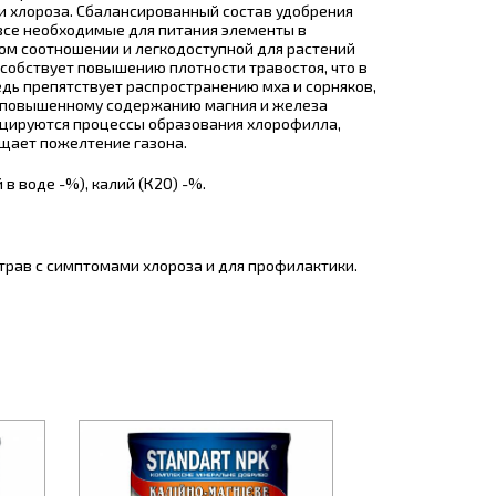
и хлороза. Сбалансированный состав удобрения
все необходимые для питания элементы в
ом соотношении и легкодоступной для растений
собствует повышению плотности травостоя, что в
дь препятствует распространению мха и сорняков,
 повышенному содержанию магния и железа
цируются процессы образования хлорофилла,
щает пожелтение газона.
в воде -%), калий (К2О) -%.
трав с симптомами хлороза и для профилактики.