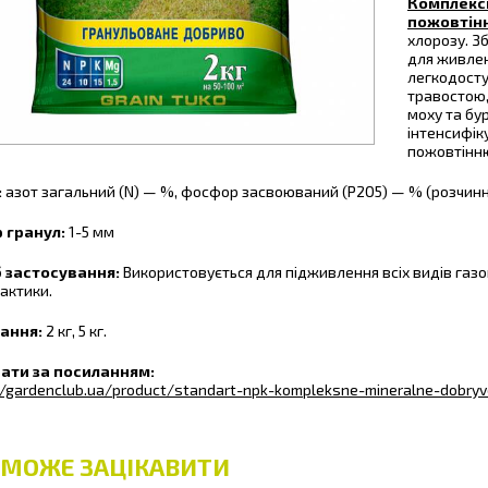
Комплексн
пожовтін
хлорозу. З
для живлен
легкодосту
травостою
моху та бу
інтенсифік
пожовтінню
:
азот загальний (N) — %, фосфор засвоюваний (Р2О5) — % (розчинний
 гранул:
1-5 мм
б застосування:
Використовується для підживлення всіх видів газо
актики.
ання:
2 кг, 5 кг.
ати за посиланням:
//gardenclub.ua/product/standart-npk-kompleksne-mineralne-dobryv
 МОЖЕ ЗАЦІКАВИТИ