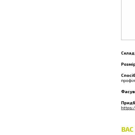
Cклад
Розмір
Спосі
профіл
Фасув
Придб
https:
ВАС