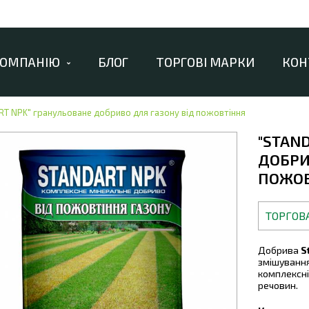
КОМПАНІЮ
БЛОГ
ТОРГОВІ МАРКИ
КОН
T NPK" гранульоване добриво для газону від пожовтіння
"STAN
ДОБРИ
ПОЖОВ
ТОРГОВ
Добрива
S
змішування
комплексні
речовин.