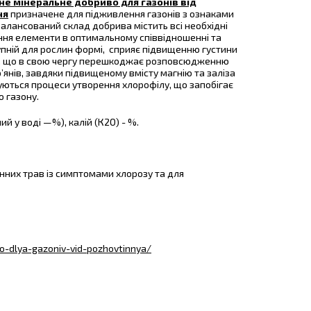
е мінеральне добриво для газонів від
ня
призначене для підживлення газонів з ознаками
балансований склад добрива містить всі необхідні
ня елементи в оптимальному співвідношенні та
пній для рослин формі, сприяє підвищенню густини
, що в свою чергу перешкоджає розповсюдженню
р’янів, завдяки підвищеному вмісту магнію та заліза
уються процеси утворення хлорофілу, що запобігає
 газону.
 у воді —%), калій (К2О) - %.
нних трав із симптомами хлорозу та для
o-dlya-gazoniv-vid-pozhovtinnya/