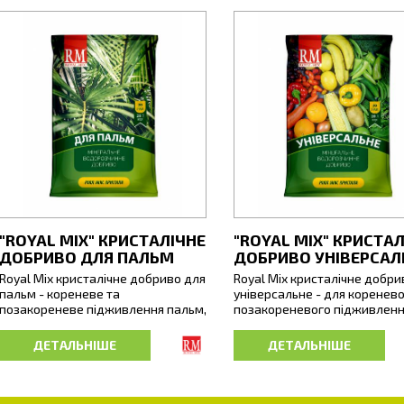
"ROYAL MIX" КРИСТАЛІЧНЕ
"ROYAL MIX" КРИСТА
ДОБРИВО ДЛЯ ПАЛЬМ
ДОБРИВО УНІВЕРСАЛ
Royal Mix кристалічне добриво для
Royal Mix кристалічне добри
пальм - кореневе та
універсальне - для коренево
позакореневе підживлення пальм,
позакореневого підживлен
юк і драцен. Ретельно підібраний
овочевих культур, плодових
склад добрива забезпечує
тв ягідників, декоративних і
ДЕТАЛЬНІШЕ
ДЕТАЛЬНІШЕ
потреби рослин у поживних
квітучих рослин, кормових т
речовинах, а підвищена кількість
газонних трав. Універсальн
азоту, фосфору сприяє
набір макро- та мікроелемен
загальному зміцненню,
легкодоступній формі забез