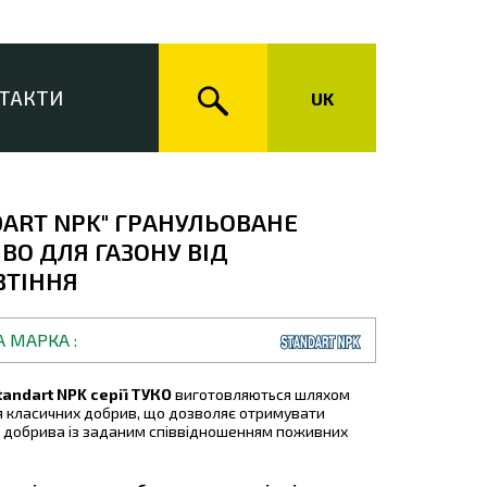
ТАКТИ
UK
DART NPK" ГРАНУЛЬОВАНЕ
ВО ДЛЯ ГАЗОНУ ВІД
ТІННЯ
А МАРКА
tandart NPK серії ТУКО
виготовляються шляхом
 класичних добрив, що дозволяє отримувати
 добрива із заданим співвідношенням поживних