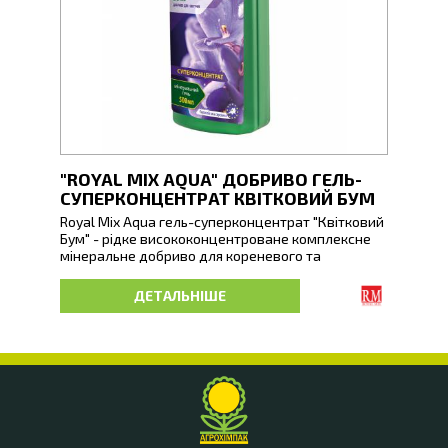
"ROYAL MIX AQUA" ДОБРИВО ГЕЛЬ-
"RO
СУПЕРКОНЦЕНТРАТ КВІТКОВИЙ БУМ
СУП
Royal Mix Aqua гель-суперконцентрат "Квітковий
Royal
Бум" - рідке висококонцентроване комплексне
"Унів
мінеральне добриво для кореневого та
компл
позакореневого підживлення усіх видів квітучих
та по
кімнатних, балконних та вуличних рослин.
росли
ДЕТАЛЬНІШЕ
Стимулює процеси бутоноутворення, забезпечує
рівно
збільшення квіткової маси та яскравий
Позит