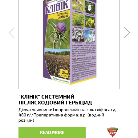
"КЛІНІК" СИСТЕМНИЙ
"БРО
ПІСЛЯСХОДОВИЙ ГЕРБІЦИД
Діюча
480 г
Діюча речовина: Ізопропіламінна сіль гліфосату,
конце
480 г/лПрепаративна форма: в.р. (водний
небез
розчин)
Броке
Клінік - системний післясходовий гербіцид
READ MORE
несел
суцільної дії для боротьби з широким спектром