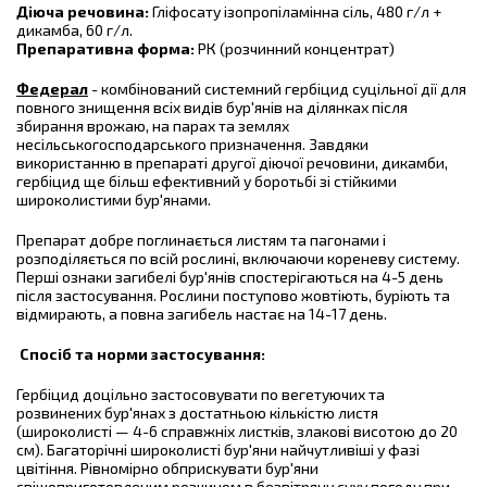
Діюча речовина:
Гліфосату ізопропіламінна сіль, 480 г/л +
дикамба, 60 г/л.
Препаративна форма:
РК (розчинний концентрат)
Федерал
- комбінований системний гербіцид суцільної дії для
повного знищення всіх видів бур'янів на ділянках після
збирання врожаю, на парах та землях
несільськогосподарського призначення. Завдяки
використанню в препараті другої діючої речовини, дикамби,
гербіцид ще більш ефективний у боротьбі зі стійкими
широколистими бур'янами.
Препарат добре поглинається листям та пагонами і
розподіляється по всій рослині, включаючи кореневу систему.
Перші ознаки загибелі бур'янів спостерігаються на 4-5 день
після застосування. Рослини поступово жовтіють, буріють та
відмирають, а повна загибель настає на 14-17 день.
Спосіб та норми застосування:
Гербіцид доцільно застосовувати по вегетуючих та
розвинених бур'янах з достатньою кількістю листя
(широколисті — 4-6 справжніх листків, злакові висотою до 20
см). Багаторічні широколисті бур'яни найчутливіші у фазі
цвітіння. Рівномірно обприскувати бур'яни
свіжоприготовленим розчином в безвітряну суху погоду при