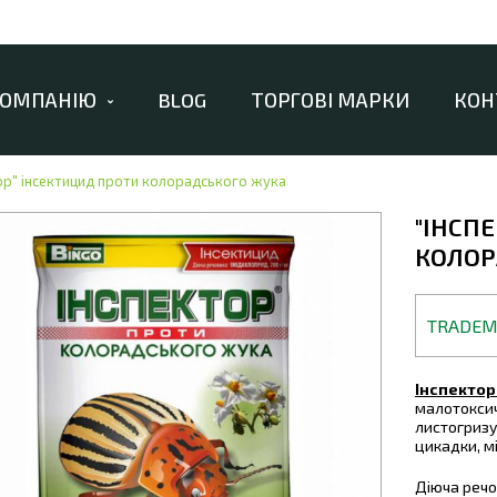
КОМПАНІЮ
BLOG
ТОРГОВІ МАРКИ
КОН
ор" інсектицид проти колорадського жука
"ІНСП
КОЛОР
TRADE
Інспектор
малотоксич
листогризу
цикадки, мі
Діюча речо