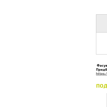
Фасув
Придб
https:
ПОД