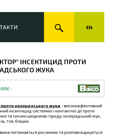
ТАКТИ
EN
ЕКТОР" ІНСЕКТИЦИД ПРОТИ
АДСЬКОГО ЖУКА
MARK
 проти колорадського жука
- високоефективний
ний інсектицид системної і контактної дії проти
чих та сисних шкідників городу: колорадський жук,
ль, тля, блішки.
вина поглинається рослиною та розповсюджується