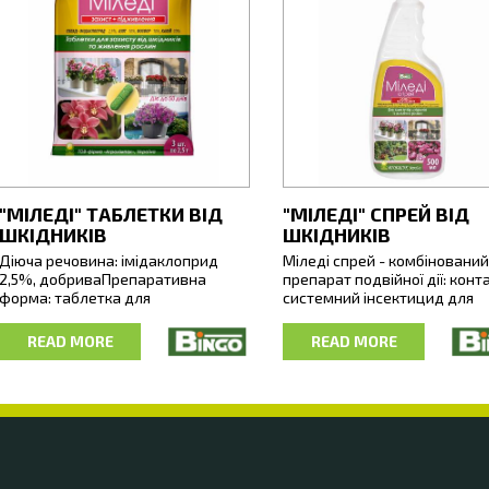
"МІЛЕДІ" ТАБЛЕТКИ ВІД
"МІЛЕДІ" СПРЕЙ ВІД
ШКІДНИКІВ
ШКІДНИКІВ
Діюча речовина: імідаклоприд
Міледі спрей - комбінований
2,5%, добриваПрепаративна
препарат подвійної дії: конт
форма: таблетка для
системний інсектицид для
безпосереднього
боротьби з листогризучими 
застосуванняКласифікація ВООЗ: III
сисними шкідниками та доб
READ MORE
READ MORE
клас (помірно небезпечні
для підживлення декоративн
речовини).
кімнатних рослин.
Міледі - контактно-системний
Призначений для застосован
інсектицид з підживлюючою дією
теплицях, оранжереях, зим
для захисту кімнатних
садах, побутових, житлових 
декоративних рослин закритого
офісних