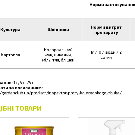
Норми застосуванн
Норми витрат
Культура
Шкідники
препарату
Колорадський
1г /10 л води / 2
Картопля
жук, цикадки,
сотки
міль, тля, блішки
ання:
1 г, 5 г, 25 г.
ати за посиланням:
//gardenclub.ua/product/inspektor-proty-koloradskogo-zhuka/
ІБНІ ТОВАРИ