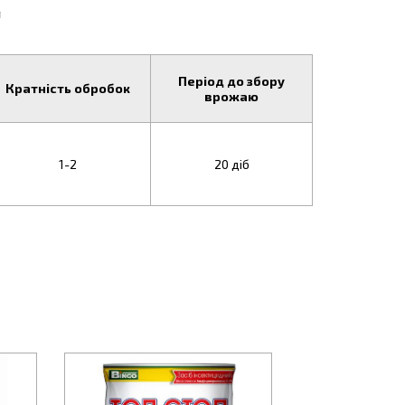
я
Період до збору
Кратність обробок
врожаю
1-2
20 діб