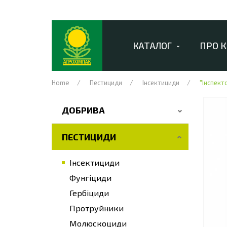
КАТАЛОГ
ПРО 
Home
Пестициди
Інсектициди
"Інспект
ДОБРИВА
ПЕСТИЦИДИ
Інсектициди
Фунгіциди
Гербіциди
Протруйники
Молюскоциди