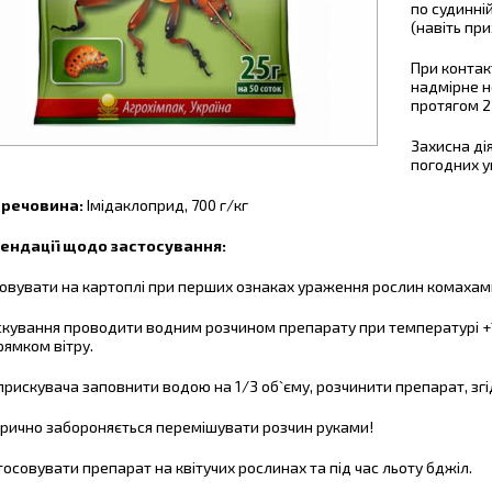
по судинні
(навіть при
При контак
надмірне н
протягом 2
Захисна дія
погодних у
 речовина:
Імідаклоприд, 700 г/кг
ендації щодо застосування:
овувати на картоплі при перших ознаках ураження рослин комаха
кування проводити водним розчином препарату при температурі +12 -
рямком вітру.
прискувача заповнити водою на 1/3 об`єму, розчинити препарат, зг
рично забороняється перемішувати розчин руками!
тосовувати препарат на квітучих рослинах та під час льоту бджіл.