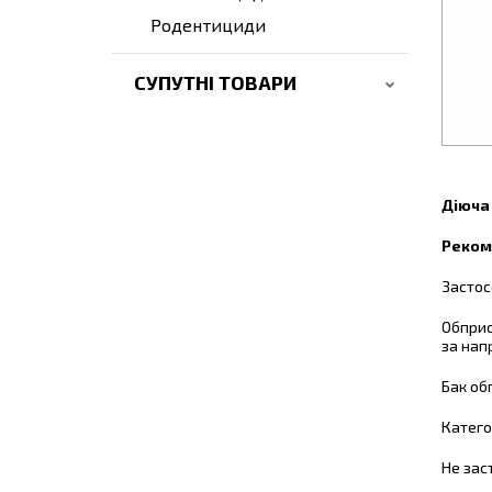
Родентициди
СУПУТНІ ТОВАРИ
Діюча
Реком
Застос
Обприс
за нап
Бак об
Катего
Не зас