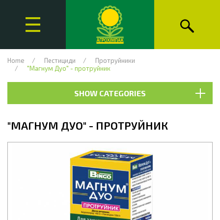
Home
Пестициди
Протруйники
"Магнум Дуо" - протруйник
SHOW CATEGORIES
"МАГНУМ ДУО" - ПРОТРУЙНИК