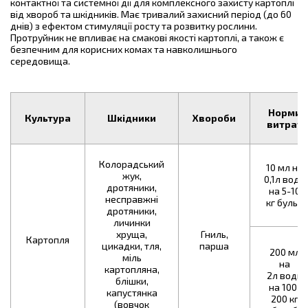
контактної та системної дії для комплексного захисту картоплі
від хвороб та шкідників. Має тривалий захисний період (до 60
днів) з ефектом стимуляції росту та розвитку рослини.
Протруйник не впливає на смакові якості картоплі, а також є
безпечним для корисних комах та навколишнього
середовища.
Норми
Культура
Шкідники
Хвороби
витрат
Колорадський
10 мл на
жук,
0,1л води
дротяники,
на 5-10
несправжні
кг бульб
дротяники,
личинки
хруща,
Гниль,
Картопля
цикадки, тля,
парша
200 мл
міль
на
картопляна,
2л води
блішки,
на 100-
капустянка
200 кг
(вовчок