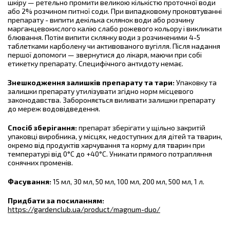
шкіру — ретельно промити великою кількістю проточної води
або 2% розчином питної соди. При випадковому проковтуванні
препарату - випити декілька склянок води або розчину
марганцевокислого калію слабо рожевого кольору і викликати
блювання. Потім випити склянку води з розчиненими 4-5
таблетками карболену чи активованого вугілля. Після надання
першої допомоги — звернутися до лікаря, маючи при собі
етикетку препарату. Специфічного антидоту немає.
Знешкодження залишків препарату та тари:
Упаковку та
залишки препарату утилізувати згідно норм місцевого
законодавства. Забороняється виливати залишки препарату
до мереж водовідведення.
Спосіб зберігання:
препарат зберігати у щільно закритій
упаковці виробника, у місцях, недоступних для дітей та тварин,
окремо від продуктів харчування та корму для тварин при
температурі від 0°С до +40°С. Уникати прямого потрапляння
сонячних променів.
Фасування:
15 мл, 30 мл, 50 мл, 100 мл, 200 мл, 500 мл, 1 л.
Придбати за посиланням:
https://gardenclub.ua/product/magnum-duo/