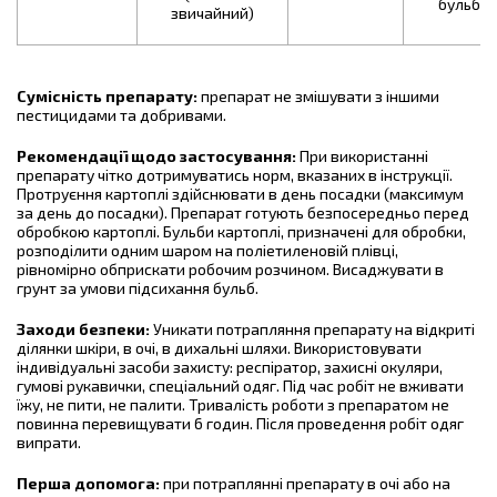
бульб
звичайний)
Сумісність препарату:
препарат не змішувати з іншими
пестицидами та добривами.
Рекомендації щодо застосування:
При використанні
препарату чітко дотримуватись норм, вказаних в інструкції.
Протруєння картоплі здійснювати в день посадки (максимум
за день до посадки). Препарат готують безпосередньо перед
обробкою картоплі. Бульби картоплі, призначені для обробки,
розподілити одним шаром на поліетиленовій плівці,
рівномірно обприскати робочим розчином. Висаджувати в
грунт за умови підсихання бульб.
Заходи безпеки:
Уникати потрапляння препарату на відкриті
ділянки шкіри, в очі, в дихальні шляхи. Використовувати
індивідуальні засоби захисту: респіратор, захисні окуляри,
гумові рукавички, спеціальний одяг. Під час робіт не вживати
їжу, не пити, не палити. Тривалість роботи з препаратом не
повинна перевищувати 6 годин. Після проведення робіт одяг
випрати.
Перша допомога:
при потраплянні препарату в очі або на