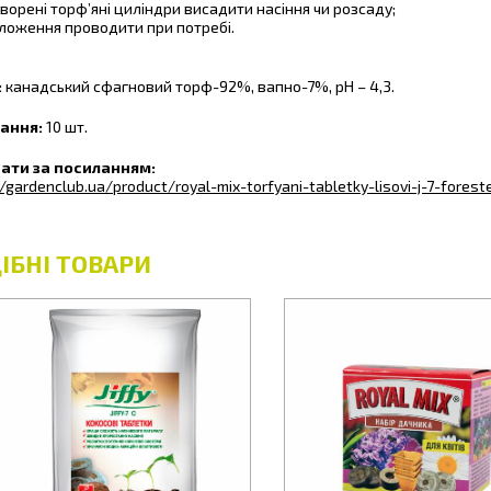
творені торф’яні циліндри висадити насіння чи розсаду;
ложення проводити при потребі.
:
канадський сфагновий торф-92%, вапно-7%, рН – 4,3.
ання:
10 шт.
ати за посиланням:
/gardenclub.ua/product/royal-mix-torfyani-tabletky-lisovi-j-7-forest
ІБНІ ТОВАРИ