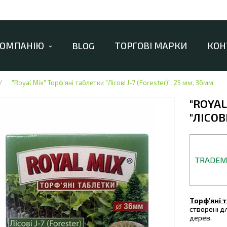
КОМПАНІЮ
BLOG
ТОРГОВІ МАРКИ
КОН
"Royal Mix" Торф’яні таблетки "Лісові J-7 (Forester)", 25 мм, 36мм
"ROYAL
"ЛІСОВ
TRADE
Торф'яні т
створені д
дерев.