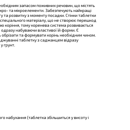
еобхідним запасом поживних речовин, що містять
кро- та мікроелементи. Забезпечують найкращі
у та розвитку з моменту посадки. Стінки таблетки
і спеціального матеріалу, що не створює перешкод
ю коріння, тому коренева система розвивається
 одразу набуваючи властивої їй форми. Є
 обрізати та формувати корінь необхідним чином.
джуванні таблетку з саджанцем відразу
у грунт.
го набухання (таблетка збільшиться у висоту і