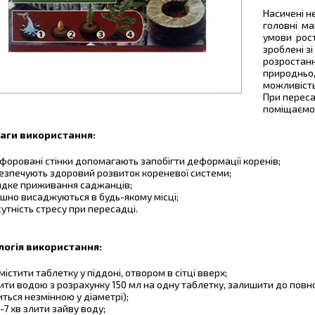
Насичені н
головні ма
умови рост
зроблені з
розростанн
природньо,
можливість
При переса
поміщаємо 
аги використання:
форовані стінки допомагають запобігти деформації коренів;
езпечують здоровий розвиток кореневої системи;
дке приживання саджанців;
ішно висаджуються в будь-якому місці;
сутність стресу при пересадці.
логія використання:
містити таблетку у піддоні, отвором в сітці вверх;
ити водою з розрахунку 150 мл на одну таблетку, залишити до повно
ться незмінною у діаметрі);
5-7 хв злити зайву воду;