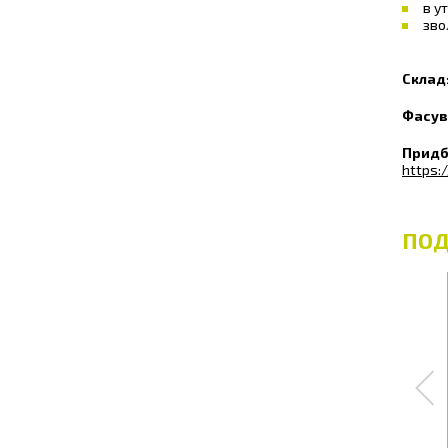
в у
зво
Склад
Фасув
Придб
https:/
ПОД