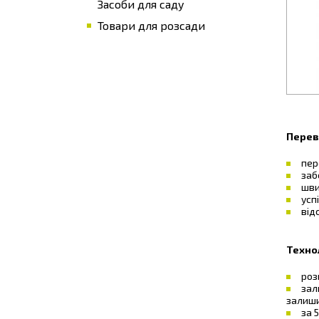
Засоби для саду
Товари для розсади
Перев
пер
заб
шви
усп
від
Техно
роз
зал
залиши
за 