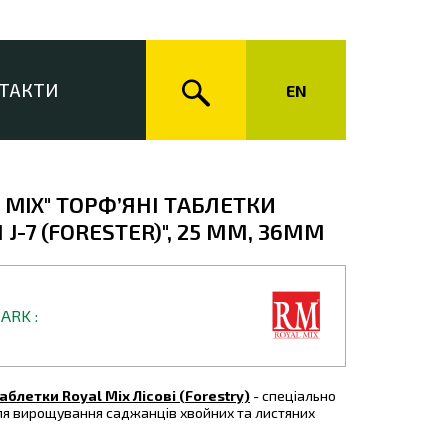
ТАКТИ
EN
 MIX" ТОРФ’ЯНІ ТАБЛЕТКИ
І J-7 (FORESTER)", 25 ММ, 36ММ
MARK
аблетки Royal Mix Лісові (Forestry)
- спеціально
ля вирощування саджанців хвойних та листяних