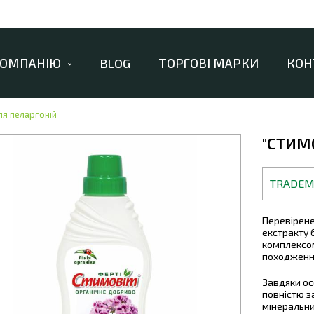
КОМПАНІЮ
BLOG
ТОРГОВІ МАРКИ
КОН
ля пеларгоній
"СТИМ
TRADE
Перевірене
екстракту 
комплексом
походжен
Завдяки о
повністю з
мінеральни