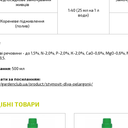
живців
1:40 (25 мл на 1 л
води)
Кореневе підживлення
(полив)
:
ві речовини - до 1,5%, N-2,0%, Р-2,0%, К-2,0%, СаО-0,6%, MgО-0,6%, M
8,5.
ання:
500 мл
ати за посиланням:
//gardenclub.ua/product/stymovit-dlya-pelargonij/
ІБНІ ТОВАРИ