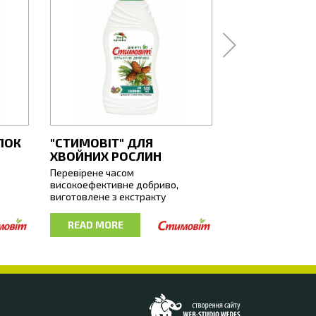
ЛОК
"СТИМОВІТ" ДЛЯ
"СТИМОВІТ" 
ХВОЙНИХ РОСЛИН
ЦИТРУСОВИХ
Перевірене часом
Перевірене часо
високоефективне добриво,
високоефективне
і
виготовлене з екстракту
виготовлене з ек
ексом
біогумусу. Збагачене макро- і
біогумусу. Збагач
мікроелементами та комплексом
мікроелементами
READ MORE
READ MORE
вдяки
біологічно активних речовин
біологічно актив
т для
природного походження.
природного пох
х та
Завдяки особливому складу,
Завдяки особливо
Стимовіт для хвойних повністю
Стимовіт для цит
забезпечує потреби культур в
забезпечує потре
Web-
органічних та мінеральних
органічних та мі
studio