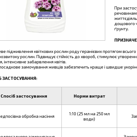
При застос
речовинами
життєдіяль
дощового 
ґрунту.
ПРИЗНАЧЕ
ве підживлення квіткових рослин роду геранієвих протягом всього
і розвитоку рослин. Підвищує стійкість до хвороб, стимулює утворен
ня, інтенсивне забарвлення квітів.
осадкове замочування живців забезпечить краще і швидше укорін
Б ЗАСТОСУВАННЯ:
Спосіб застосування
Норми витрат
1:10 (25 мл на 250 мл
едпосівна обробка насіння
За
води)
редпосадкове замочування
Замочу