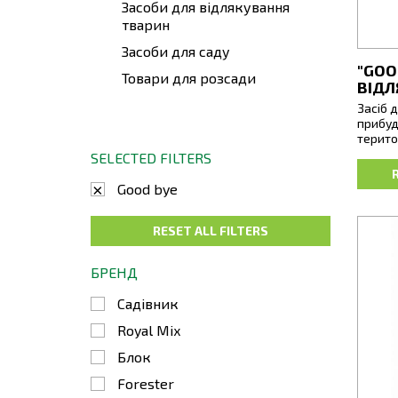
Засоби для відлякування
тварин
Засоби для саду
"GOO
Товари для розсади
ВІДЛ
Засіб 
прибуд
терито
SELECTED FILTERS
Гранули
неприє
Good bye
змушує
терито
RESET ALL FILTERS
(клумб
майдан
БРЕНД
Садівник
Royal Mix
Блок
Forester