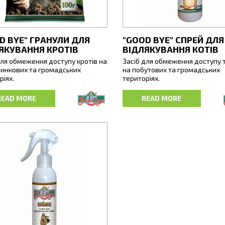
D BYE" ГРАНУЛИ ДЛЯ
"GOOD BYE" СПРЕЙ ДЛЯ
ЯКУВАННЯ КРОТІВ
ВІДЛЯКУВАННЯ КОТІВ
для обмеження доступу кротів на
Засіб для обмеження доступу 
инкових та громадських
на побутових та громадських
ріях.
територіях.
 містять ароматичні олії,
Спрей допоможе відучити ваш
READ MORE
READ MORE
мні для нюху тварин. Їх запах
улюбленців від шкідливих звич
 кротів та землерийок покинути
влаштовувати у недозволених
рії, на яких вони наносять шкоду
туалет, пошкоджувати предм
и, газони, спортивні та дитячі
інтер’єру та ін. Ароматичні олії 
чики, прибудинкові території,
препарату є неприємними для 
тому