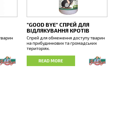
"GOOD BYE" СПРЕЙ ДЛЯ
ВІДЛЯКУВАННЯ КРОТІВ
тварин
Спрей для обмеження доступу тварин
на прибудинкових та громадських
територіях.
их
Засіб містиить ароматичні олії,
READ MORE
ок:
неприємні для кротів та землеройок,
 місцях
що змушують їх покинути території, на
ети
яких вони наносять шкоду (клумби,
у складі
газони, спортивні та дитячі
котів,
майданчики, прибудинкові території,
рекреаційні