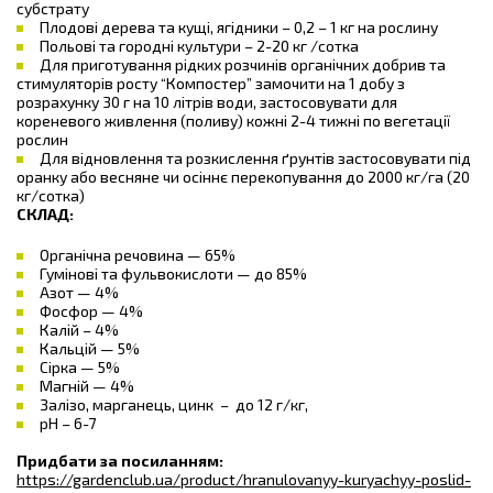
субстрату
Плодові дерева та кущі, ягідники – 0,2 – 1 кг на рослину
Польові та городні культури – 2-20 кг /сотка
Для приготування рідких розчинів органічних добрив та
стимуляторів росту “Компостер” замочити на 1 добу з
розрахунку 30 г на 10 літрів води, застосовувати для
кореневого живлення (поливу) кожні 2-4 тижні по вегетації
рослин
Для відновлення та розкислення ґрунтів застосовувати під
оранку або весняне чи осіннє перекопування до 2000 кг/га (20
кг/сотка)
СКЛАД:
Органічна речовина — 65%
Гумінові та фульвокислоти — до 85%
Азот — 4%
Фосфор — 4%
Калій – 4%
Кальцій — 5%
Сірка — 5%
Магній — 4%
Залізо, марганець, цинк – до 12 г/кг,
рН – 6-7
Придбати за посиланням:
https://gardenclub.ua/product/hranulovanyy-kuryachyy-poslid-