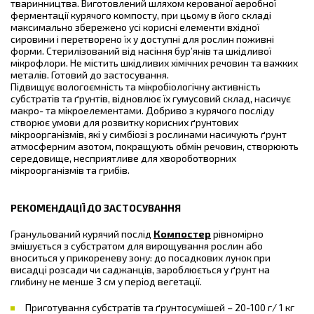
тваринництва. Виготовлений шляхом керованої аеробної
ферментації курячого компосту, при цьому в його складі
максимально збережено усі корисні елементи вхідної
сировини і перетворено їх у доступні для рослин поживні
форми. Стерилізований від насіння бур’янів та шкідливої
мікрофлори. Не містить шкідливих хімічних речовин та важких
металів. Готовий до застосування.
Підвищує вологоємність та мікробіологічну активність
субстратів та ґрунтів, відновлює їх гумусовий склад, насичує
макро- та мікроелементами. Добриво з курячого посліду
створює умови для розвитку корисних ґрунтових
мікроорганізмів, які у симбіозі з рослинами насичують ґрунт
атмосферним азотом, покращують обмін речовин, створюють
середовище, несприятливе для хвороботворних
мікроорганізмів та грибів.
РЕКОМЕНДАЦІЇ ДО ЗАСТОСУВАННЯ
Гранульований курячий послід
Компостер
рівномірно
змішується з субстратом для вирощування рослин або
вноситься у прикореневу зону: до посадкових лунок при
висадці розсади чи саджанців, зароблюється у ґрунт на
глибину не менше 3 см у період вегетації.
Приготування субстратів та ґрунтосумішей – 20-100 г/ 1 кг