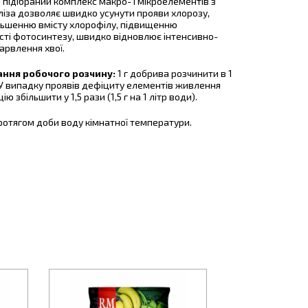
 підібраний комплекс макро- і мікроелементів з
ліза дозволяє швидко усунути прояви хлорозу,
льшенню вмісту хлорофілу, підвищенню
сті фотосинтезу, швидко відновлює інтенсивно-
арвлення хвої.
ння робочого розчину:
1 г добрива розчинити в 1
. У випадку проявів дефіциту елементів живлення
ю збільшити у 1,5 рази (1,5 г на 1 літр води).
отягом доби воду кімнатної температури.