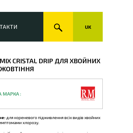
ТАКТИ
UK
MIX CRISTAL DRIP ДЛЯ ХВОЙНИХ
ОЖОВТІННЯ
А МАРКА
не:
для кореневого підживлення всіх видів хвойних
симптомами хлорозу.