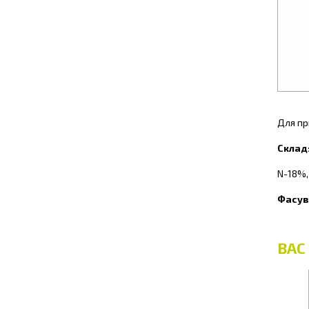
Для пр
Склад
N-18%,
Фасув
ВАС