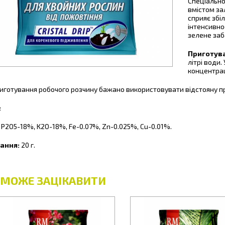
Спеціально
вмістом за
сприяє збі
інтенсивно
зелене заб
Приготува
літрі води
концентраці
иготування робочого розчину бажано використовувати відстояну пр
:
 P2O5-18%, K2O-18%, Fe-0.07%, Zn-0.025%, Cu-0.01%.
ання:
20 г.
 МОЖЕ ЗАЦІКАВИТИ