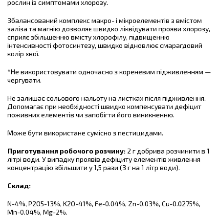
рослин із симптомами хлорозу.
Збалансований комплекс макро- і мікроелементів з вмістом
заліза та магнію дозволяє швидко ліквідувати прояви хлорозу,
сприяє збільшенню вмісту хлорофілу, підвищенню
інтенсивності фотосинтезу, швидко відновлює смарагдовий
колір хвої.
*Не використовувати одночасно з кореневим підживленням —
чергувати.
Не залишає сольового нальоту на листках після підживлення.
Допомагає при необхідності швидко компенсувати дефіцит
поживних елементів чи запобігти його виникненню.
Може бути використане сумісно з пестицидами.
Приготування робочого розчину:
2 г добрива розчинити в 1
літрі води. У випадку проявів дефіциту елементів живлення
концентрацію збільшити у 1,5 рази (3 г на 1 літр води).
Склад:
N-4%, P2O5-13%, K2O-41%, Fe-0.04%, Zn-0.03%, Cu-0.0275%,
Mn-0.04%, Mg-2%.