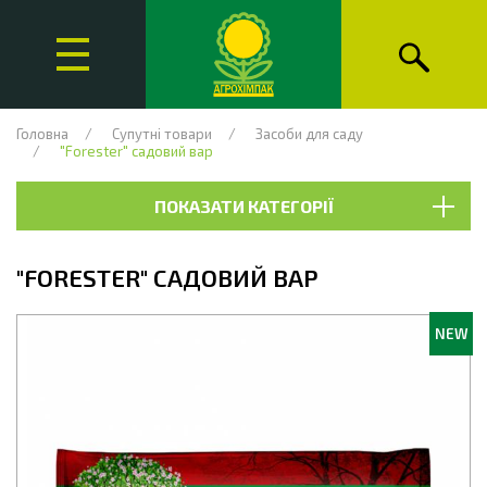
Головна
Супутні товари
Засоби для саду
"Forester" садовий вар
ПОКАЗАТИ КАТЕГОРІЇ
"FORESTER" САДОВИЙ ВАР
NEW