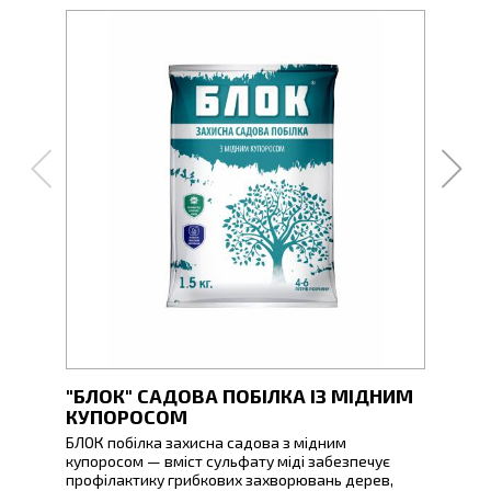
"БЛОК" САДОВА ПОБІЛКА ІЗ МІДНИМ
"СА
КУПОРОСОМ
РОЗ
БЛОК побілка захисна садова з мідним
Вапно
купоросом — вміст сульфату міді забезпечує
профілактику грибкових захворювань дерев,
Призн