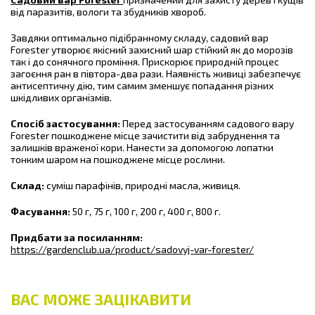
від паразитів, вологи та збудників хвороб.
Завдяки оптимально підібранному складу, садовий вар
Forester утворює якісний захисний шар стійкий як до морозів
так і до сонячного проміння. Прискорює природній процес
загоєння ран в півтора-два рази. Наявність живиці забезпечує
антисептичну дію, тим самим зменшує попадання різних
шкідливих організмів.
Спосіб застосування:
Перед застосуванням садового вару
Forester пошкоджене місце зачистити від забруднення та
залишків враженої кори. Нанести за допомогою лопатки
тонким шаром на пошкоджене місце рослини.
Склад:
суміш парафінів, природні масла, живиця.
Фасування:
50 г, 75 г, 100 г, 200 г, 400 г, 800 г.
Придбати за посиланням:
https://gardenclub.ua/product/sadovyj-var-forester/
ВАС МОЖЕ ЗАЦІКАВИТИ