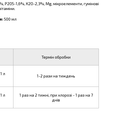
%, P2O5-1,6%, K2O-2,3%, Mg, мікроелементи, гумінові
ітаміни.
я:
500 мл
Термін обробки
1 л
1-2 рази на тиждень
1 л
1 раз на 2 тижні, при хлорозі - 1 раз на 7
днів