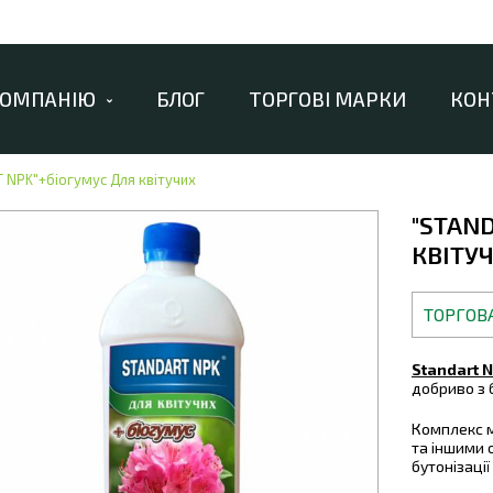
КОМПАНІЮ
БЛОГ
ТОРГОВІ МАРКИ
КОН
 NPK"+біогумус Для квітучих
"STAN
КВІТУ
ТОРГОВ
Standart N
добриво з 
Комплекс м
та іншими 
бутонізації