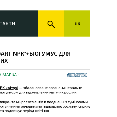
ТАКТИ
UK
DART NPK"+БІОГУМУС ДЛЯ
ЧИХ
А МАРКА
PK квітучі
— збалансоване органо-мінеральне
біогумусом для підживлення квітучих рослин.
акро- та мікроелементів в поєднанні з гуміновими
органічними речовинами підживлює рослину, сприяє
 та подовжує період цвітіння.