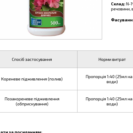
Склад:
N-1
речовини, в
Фасуванн
Спосіб застосування
Норми витрат
Пропорція 1:40 (25мл на 
Кореневе підживлення (полив)
води)
Позакореневе підживлення
Пропорція 1:40 (25мл на 
(обприскування)
води)
ати за посиланням: