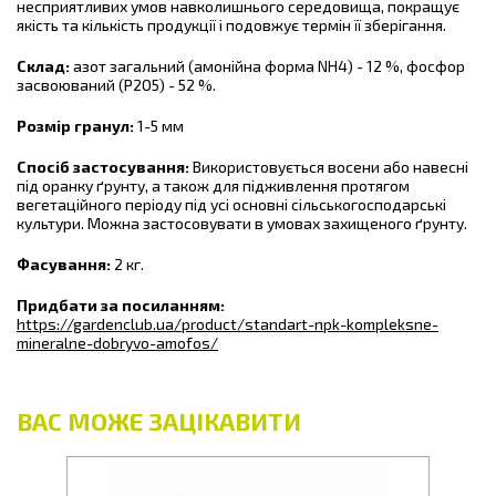
несприятливих умов навколишнього середовища, покращує
якість та кількість продукції і подовжує термін її зберігання.
Склад:
азот загальний (амонійна форма NH4) - 12 %, фосфор
засвоюваний (Р2О5) - 52 %.
Розмір гранул:
1-5 мм
Спосіб застосування:
Використовується восени або навесні
під оранку ґрунту, а також для підживлення протягом
вегетаційного періоду під усі основні сільськогосподарські
культури. Можна застосовувати в умовах захищеного ґрунту.
Фасування:
2 кг.
Придбати за посиланням:
https://gardenclub.ua/product/standart-npk-kompleksne-
mineralne-dobryvo-amofos/
ВАС МОЖЕ ЗАЦІКАВИТИ