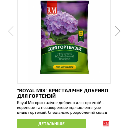
"ROYAL MIX" КРИСТАЛІЧНЕ ДОБРИВО
"RO
ДЛЯ ГОРТЕНЗІЙ
ДЛЯ
Royal Mix кристалічне добриво для гортензій -
Royal
кореневе та позакореневе підживлення усіх
квіті
видів гортензій. Спеціально розроблений склад
пеларг
забезпечує рослини базовими елементами
видів
живлення, сприяє гармонійному росту та
добри
ДЕТАЛЬНІШЕ
розвитку кущів, зміцнює кореневу систему,
конте