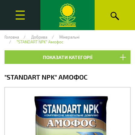
Головна
Добрива
Мінеральні
"STANDART NPK" Амофос
ПОКАЗАТИ КАТЕГОРІЇ
"STANDART NPK" АМОФОС