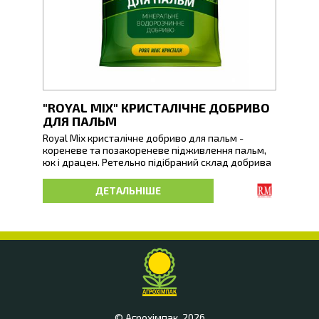
"ROYAL MIX" КРИСТАЛІЧНЕ ДОБРИВО
"RO
ДЛЯ ПАЛЬМ
УНІ
Royal Mix кристалічне добриво для пальм -
Royal
кореневе та позакореневе підживлення пальм,
для к
юк і драцен. Ретельно підібраний склад добрива
овоче
забезпечує потреби рослин у поживних
декор
речовинах, а підвищена кількість азоту, фосфору
газон
ДЕТАЛЬНІШЕ
сприяє загальному зміцненню, формуванню
мікро
потужної кореневої та листкової системи.
забез
© Агрохімпак, 2026