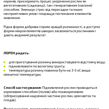
коренів, прискорюють процес укорінення рослин як
вегетативним (саджанці), так і генеративним (насіння)
способом. Зменшує стрес від пересадки та інших
несприятливих умов і покращує поглинання елементів
живлення.
Рідка форма добрива сприяє кращій розчинності, а доступні
форми мікроелементів швидко засвоюються рослинами і
дають видимий результат.
ЛОРЕН радить:
для приготування розчину використовувати відстояну воду;
підживлювати по вологому грунту;
температура розчину повинна бути на 3-5 оС вище
кімнатної температури.
Спосіб застосування:
Підживлення рослин проводиться
кореневим способом (полив) або позакореневим
(обприскування надземної частини рослин, крім квіток та
плодів).
Періодичність використання:
1 раз на тиждень, в період